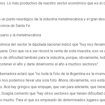
emos. Lo más productivo de nuestro sector económico que es el
n punto neurálgico de la industria metalmecánica y el gran des
vincia de Santa Fe.
cuario y la metalmecánica
ómica del sector la diputada nacional indicó que “hoy nos lleva
uena. Creo que va a ser récord la venta de esta muestra, eso va 
de dificultad también para la industria, porque, obviamente, to
sostener el año y darle dinamismo al año a muchos sectores”.
bernadora aclaró que “no toda la foto de la Argentina es la mism
no nos podemos llevar una sola foto. Ahora, obviamente, vos está
aís. Acá hay gringos que empujan, que van para adelante, que tien
, Scaglia comentó que “hay otros sectores que tienen dificultad
do mucho. Para el que es empleado de determinados lugares qu