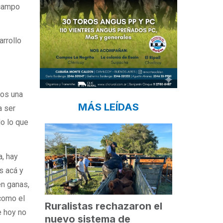
 campo
arrollo
mos una
MÁS LEÍDAS
a ser
do lo que
a, hay
s acá y
en ganas,
 como el
Ruralistas rechazaron el
e hoy no
nuevo sistema de