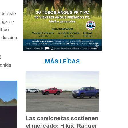
 de este
 Liga de
ífico
oducción
é
MÁS LEÍDAS
enida
Las camionetas sostienen
el mercado: Hilux, Ranger