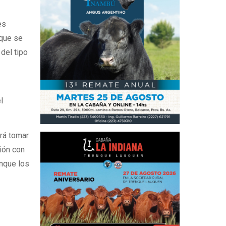
es
, que se
del tipo
l
drá tomar
ción con
unque los