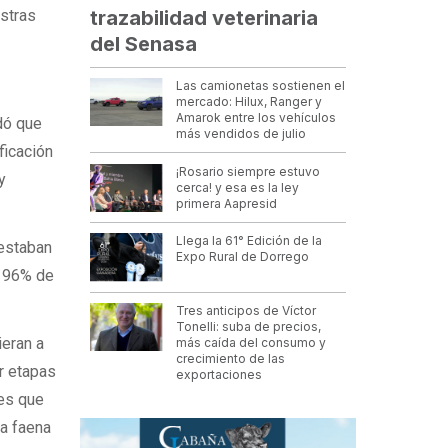
estras
trazabilidad veterinaria
del Senasa
Las camionetas sostienen el
mercado: Hilux, Ranger y
Amarok entre los vehículos
rdó que
más vendidos de julio
ificación
¡Rosario siempre estuvo
y
cerca! y esa es la ley
primera Aapresid
Llega la 61° Edición de la
 estaban
Expo Rural de Dorrego
l 96% de
Tres anticipos de Víctor
Tonelli: suba de precios,
ieran a
más caída del consumo y
crecimiento de las
r etapas
exportaciones
ses que
la faena