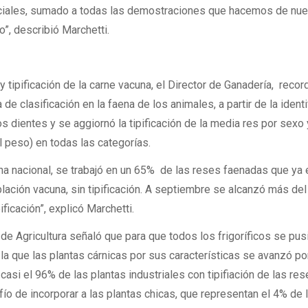
renciales, sumado a todas las demostraciones que hacemos de nu
”, describió Marchetti.
 y tipificación de la carne vacuna, el Director de Ganadería, reco
e clasificación en la faena de los animales, a partir de la ident
s dientes y se aggiornó la tipificación de la media res por sexo 
l peso) en todas las categorías.
ena nacional, se trabajó en un 65% de las reses faenadas que ya
oblación vacuna, sin tipificación. A septiembre se alcanzó más de
ificación”, explicó Marchetti.
 de Agricultura señaló que para que todos los frigoríficos se pus
la que las plantas cárnicas por sus características se avanzó po
casi el 96% de las plantas industriales con tipifiación de las re
ío de incorporar a las plantas chicas, que representan el 4% de 