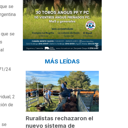
 que se
argentina
o que se
as
al
MÁS LEÍDAS
 71/24
idual; 2
ción de
Ruralistas rechazaron el
e se
nuevo sistema de